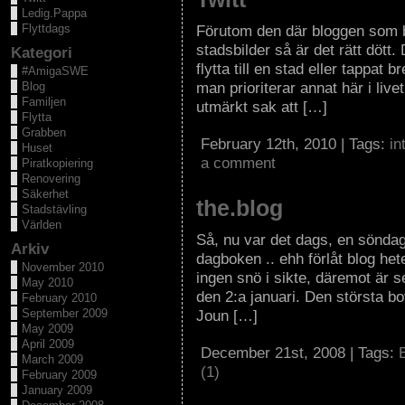
Ledig.Pappa
Flyttdags
Förutom den där bloggen som 
stadsbilder så är det rätt dött.
Kategori
flytta till en stad eller tappat
#AmigaSWE
man prioriterar annat här i livet
Blog
Familjen
utmärkt sak att […]
Flytta
Grabben
February 12th, 2010 | Tags:
in
Huset
a comment
Piratkopiering
Renovering
Säkerhet
the.blog
Stadstävling
Världen
Så, nu var det dags, en söndagk
Arkiv
dagboken .. ehh förlåt blog hete
November 2010
ingen snö i sikte, däremot är s
May 2010
den 2:a januari. Den största bov
February 2010
September 2009
Joun […]
May 2009
April 2009
December 21st, 2008 | Tags:
March 2009
(1)
February 2009
January 2009