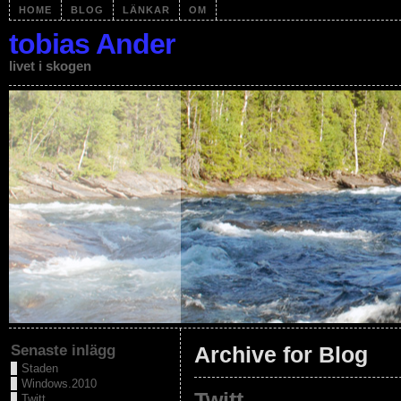
HOME
BLOG
LÄNKAR
OM
tobias Ander
livet i skogen
Senaste inlägg
Archive for Blog
Staden
Windows.2010
Twitt
Twitt