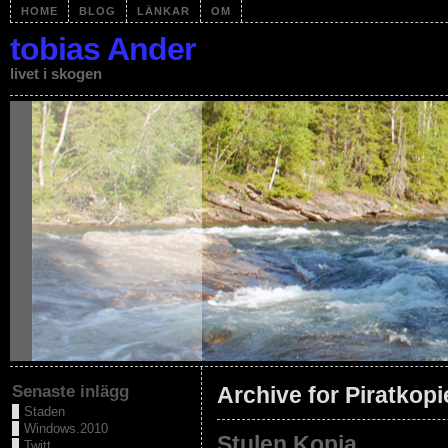
HOME
BLOG
LÄNKAR
OM
tobias Ander
livet i skogen
Senaste inlägg
Archive for Piratkopi
Staden
Windows.2010
Stulen.Kopia
Twitt