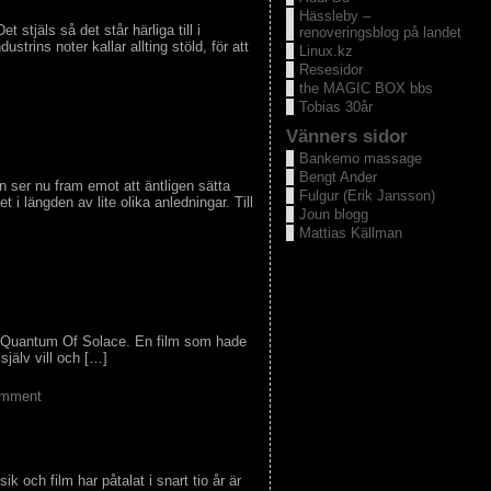
Hässleby –
stjäls så det står härliga till i
renoveringsblog på landet
strins noter kallar allting stöld, för att
Linux.kz
Resesidor
the MAGIC BOX bbs
Tobias 30år
Vänners sidor
Bankemo massage
Bengt Ander
rin ser nu fram emot att äntligen sätta
Fulgur (Erik Jansson)
 i längden av lite olika anledningar. Till
Joun blogg
Mattias Källman
men Quantum Of Solace. En film som hade
själv vill och […]
omment
 och film har påtalat i snart tio år är