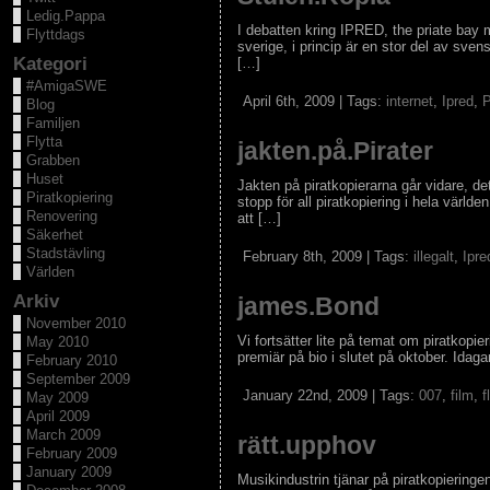
Ledig.Pappa
I debatten kring IPRED, the priate bay m
Flyttdags
sverige, i princip är en stor del av sven
Kategori
[…]
#AmigaSWE
April 6th, 2009 | Tags:
internet
,
Ipred
,
P
Blog
Familjen
Flytta
jakten.på.Pirater
Grabben
Huset
Jakten på piratkopierarna går vidare, det 
Piratkopiering
stopp för all piratkopiering i hela värld
Renovering
att […]
Säkerhet
Stadstävling
February 8th, 2009 | Tags:
illegalt
,
Ipre
Världen
Arkiv
james.Bond
November 2010
Vi fortsätter lite på temat om piratkop
May 2010
premiär på bio i slutet på oktober. Idaga
February 2010
September 2009
January 22nd, 2009 | Tags:
007
,
film
,
f
May 2009
April 2009
March 2009
rätt.upphov
February 2009
January 2009
Musikindustrin tjänar på piratkopieringe