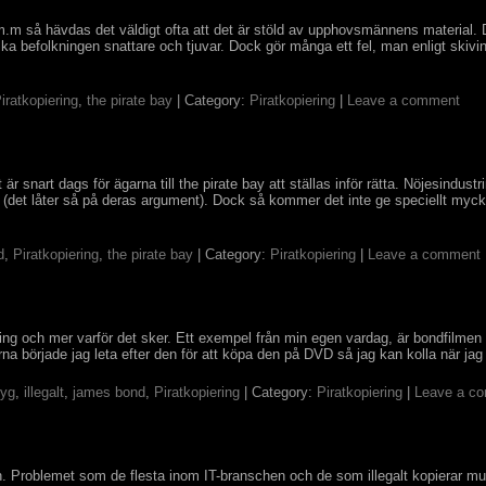
.m så hävdas det väldigt ofta att det är stöld av upphovsmännens material. Det 
ska befolkningen snattare och tjuvar. Dock gör många ett fel, man enligt skivindu
iratkopiering
,
the pirate bay
| Category:
Piratkopiering
|
Leave a comment
är snart dags för ägarna till the pirate bay att ställas inför rätta. Nöjesindust
en (det låter så på deras argument). Dock så kommer det inte ge speciellt mycket
d
,
Piratkopiering
,
the pirate bay
| Category:
Piratkopiering
|
Leave a comment
iering och mer varför det sker. Ett exempel från min egen vardag, är bondfil
rna började jag leta efter den för att köpa den på DVD så jag kan kolla när jag 
lyg
,
illegalt
,
james bond
,
Piratkopiering
| Category:
Piratkopiering
|
Leave a c
n. Problemet som de flesta inom IT-branschen och de som illegalt kopierar musik