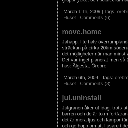
March 11th, 2009 | Tags:
öreb
Huset
|
Comments (6)
move.home
Jahapp, lite halv överrumplande
sträckan på cirka 20km söderut
det möjligheter när man minst a
Det var inget planerat men så 
hus: Älgesta, Örebro
March 6th, 2009 | Tags:
örebr
Huset
|
Comments (3)
jul.uninstall
Julgranen åker ut idag, trots 
barren och de är to.m fortfaran
det är mera ljus och lampor tän
och ge hopp om att ljusare tide