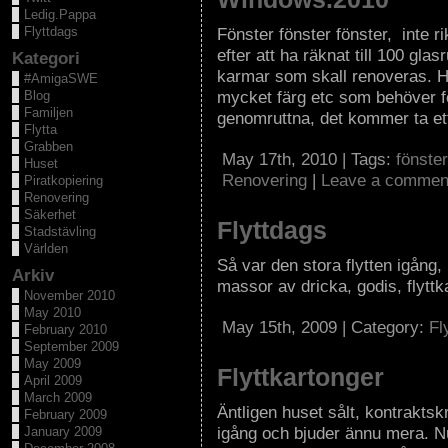
Ledig.Pappa
Flyttdags
Fönster fönster fönster, inte ri
efter att ha räknat till 100 gl
Kategori
karmar som skall renoveras. Hel
#AmigaSWE
mycket färg etc som behöver f
Blog
Familjen
genomruttna, det kommer ta et
Flytta
Grabben
May 17th, 2010 | Tags:
fönster
Huset
Renovering
|
Leave a commen
Piratkopiering
Renovering
Säkerhet
Flyttdags
Stadstävling
Världen
Så var den stora flytten igång,
Arkiv
massor av dricka, godis, flyttk
November 2010
May 2010
May 15th, 2009 | Category:
Fl
February 2010
September 2009
May 2009
Flyttkartonger
April 2009
March 2009
Äntligen huset sålt, kontrakts
February 2009
igång och bjuder ännu mera. Nu
January 2009