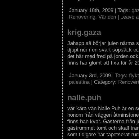
January 18th, 2009 | Tags:
ga
Renovering
,
Världen
|
Leave 
krig.gaza
Jahapp så börjar julen närma si
djupt ner i en svart sopsäck oc
det här med fred på jorden ock
finns har glömt att fixa för år 
January 3rd, 2009 | Tags:
flyk
palestina
| Category:
Renover
nalle.puh
vår kära vän Nalle Puh är en s
honom från väggen åtminstone e
finns han kvar. Gästerna från 
gästrummet tomt och skall trans
som tidigare har tapetserat r