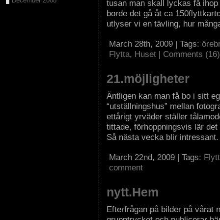
December 2008
tusan man skall lyckas få ihop
borde det gå åt ca 150flyttkarto
utlyser vi en tävling, hur mång
March 28th, 2009 | Tags:
öreb
Flytta
,
Huset
|
Comments (16)
21.möjligheter
Äntligen kan man få bo i sitt eg
“utställningshus” mellan fotog
ettårigt yrväder ställer tålamod
tittade, förhoppningsvis lär det 
Så nästa vecka blir intressant.
March 22nd, 2009 | Tags:
Flyt
comment
nytt.Hem
Efterfrågan på bilder på vårat n
grupptrycket och publicerar här