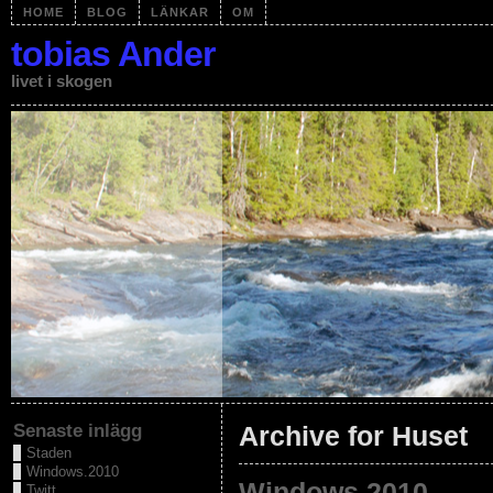
HOME
BLOG
LÄNKAR
OM
tobias Ander
livet i skogen
Senaste inlägg
Archive for Huset
Staden
Windows.2010
Windows.2010
Twitt