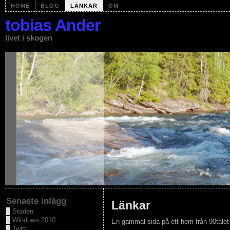
HOME
BLOG
LÄNKAR
OM
tobias Ander
livet i skogen
Senaste inlägg
Länkar
Staden
Windows.2010
En gammal sida på ett hem från 90talet i
Twitt