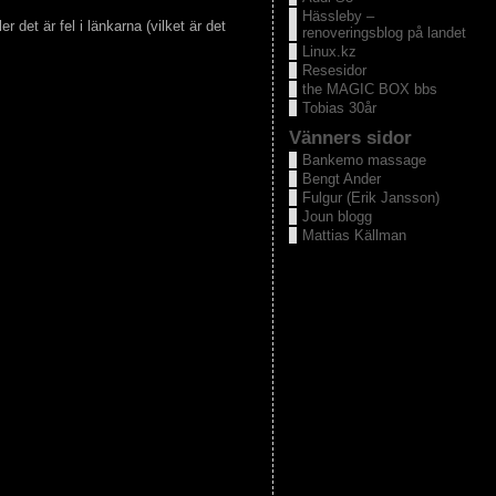
Hässleby –
 det är fel i länkarna (vilket är det
renoveringsblog på landet
Linux.kz
Resesidor
the MAGIC BOX bbs
Tobias 30år
Vänners sidor
Bankemo massage
Bengt Ander
Fulgur (Erik Jansson)
Joun blogg
Mattias Källman