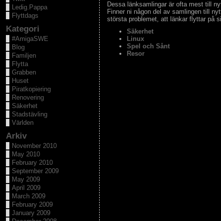
Dessa länksamlingar är ofta mest till nyt
Ledig.Pappa
Finner ni någon del av samlingen till nyt
Flyttdags
största problemet, att länkar flyttar på 
Kategori
Säkerhet
#AmigaSWE
Linux
Spel och Sånt
Blog
Resor
Familjen
Flytta
Grabben
Huset
Piratkopiering
Renovering
Säkerhet
Stadstävling
Världen
Arkiv
November 2010
May 2010
February 2010
September 2009
May 2009
April 2009
March 2009
February 2009
January 2009