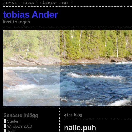
HOME
BLOG
LÄNKAR
OM
tobias Ander
livet i skogen
Senaste inlägg
«
the.blog
Staden
nalle.puh
Windows.2010
Twitt