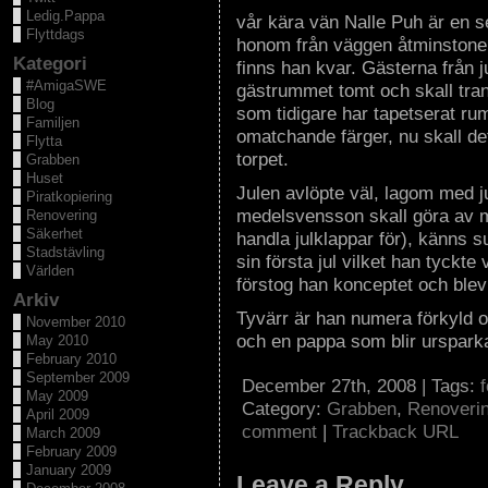
Ledig.Pappa
vår kära vän Nalle Puh är en s
Flyttdags
honom från väggen åtminstone e
Kategori
finns han kvar. Gästerna från 
#AmigaSWE
gästrummet tomt och skall trans
Blog
som tidigare har tapetserat rum
Familjen
omatchande färger, nu skall det 
Flytta
torpet.
Grabben
Huset
Julen avlöpte väl, lagom med ju
Piratkopiering
medelsvensson skall göra av m
Renovering
Säkerhet
handla julklappar för), känns s
Stadstävling
sin första jul vilket han tyckte
Världen
förstog han konceptet och blev s
Arkiv
Tyvärr är han numera förkyld oc
November 2010
och en pappa som blir urspark
May 2010
February 2010
September 2009
December 27th, 2008 | Tags:
May 2009
Category:
Grabben
,
Renoveri
April 2009
comment
|
Trackback URL
March 2009
February 2009
January 2009
Leave a Reply