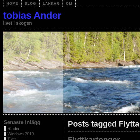
HOME
BLOG
LÄNKAR
OM
tobias Ander
livet i skogen
Senaste inlägg
Posts tagged Flytta
Staden
Windows.2010
Flyttkartonger
Twitt