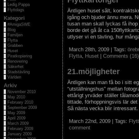
Ledig.Pappa
Flyttdags
Äntligen huset sålt, kontrakts
igång och bjuder ännu mera. Nu
Kategori
tusan man skall lyckas få ihop
#AmigaSWE
borde det gå åt ca 150flyttkarto
Blog
Familjen
utlyser vi en tävling, hur mång
Flytta
Grabben
March 28th, 2009 | Tags:
öreb
Huset
Flytta
,
Huset
|
Comments (16)
Piratkopiering
Renovering
Säkerhet
21.möjligheter
Stadstävling
Världen
Äntligen kan man få bo i sitt eg
Arkiv
“utställningshus” mellan fotog
November 2010
ettårigt yrväder ställer tålamod
May 2010
tittade, förhoppningsvis lär det 
February 2010
September 2009
Så nästa vecka blir intressant.
May 2009
April 2009
March 22nd, 2009 | Tags:
Flyt
March 2009
comment
February 2009
January 2009