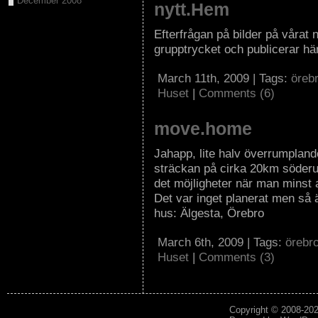
December 2008
nytt.Hem
Efterfrågan på bilder på vårat n
grupptrycket och publicerar här
March 11th, 2009 | Tags:
öreb
Huset
|
Comments (6)
move.home
Jahapp, lite halv överrumplande
sträckan på cirka 20km söderut
det möjligheter när man minst a
Det var inget planerat men så 
hus: Älgesta, Örebro
March 6th, 2009 | Tags:
örebr
Huset
|
Comments (3)
Copyright © 2008-20