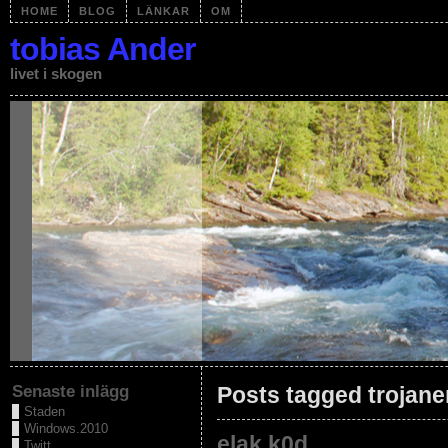
HOME
BLOG
LÄNKAR
OM
tobias Ander
livet i skogen
Senaste inlägg
Posts tagged trojane
Staden
Windows.2010
elak.k0d
Twitt