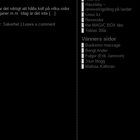
Hässleby –
et viktigt att hålla koll på vilka sidor
renoveringsblog på landet
janer m.m. Idag är det inte […]
Linux.kz
Resesidor
y:
Säkerhet
|
Leave a comment
the MAGIC BOX bbs
Tobias 30år
Vänners sidor
Bankemo massage
Bengt Ander
Fulgur (Erik Jansson)
Joun blogg
Mattias Källman