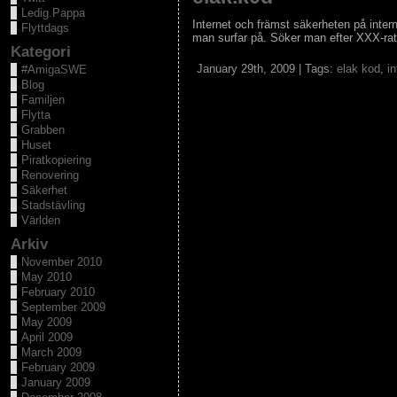
Ledig.Pappa
Internet och främst säkerheten på interne
Flyttdags
man surfar på. Söker man efter XXX-rate
Kategori
January 29th, 2009 | Tags:
elak kod
,
in
#AmigaSWE
Blog
Familjen
Flytta
Grabben
Huset
Piratkopiering
Renovering
Säkerhet
Stadstävling
Världen
Arkiv
November 2010
May 2010
February 2010
September 2009
May 2009
April 2009
March 2009
February 2009
January 2009