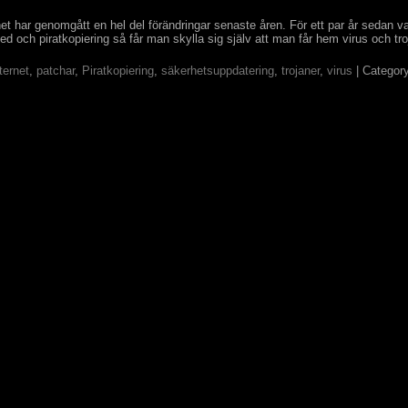
t har genomgått en hel del förändringar senaste åren. För ett par år sedan var d
d och piratkopiering så får man skylla sig själv att man får hem virus och tro
ternet
,
patchar
,
Piratkopiering
,
säkerhetsuppdatering
,
trojaner
,
virus
| Categor