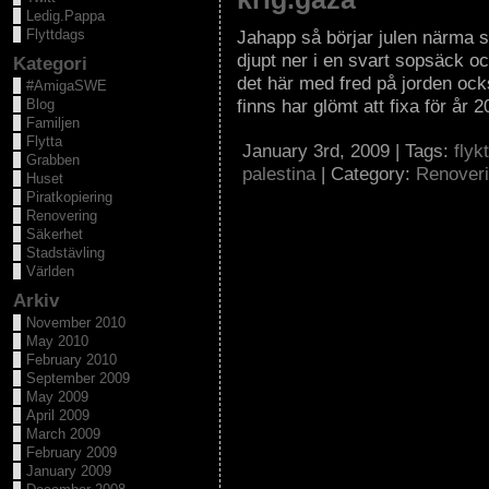
Ledig.Pappa
Flyttdags
Jahapp så börjar julen närma si
djupt ner i en svart sopsäck oc
Kategori
det här med fred på jorden ock
#AmigaSWE
finns har glömt att fixa för år 
Blog
Familjen
Flytta
January 3rd, 2009 | Tags:
flyk
Grabben
palestina
| Category:
Renover
Huset
Piratkopiering
Renovering
Säkerhet
Stadstävling
Världen
Arkiv
November 2010
May 2010
February 2010
September 2009
May 2009
April 2009
March 2009
February 2009
January 2009