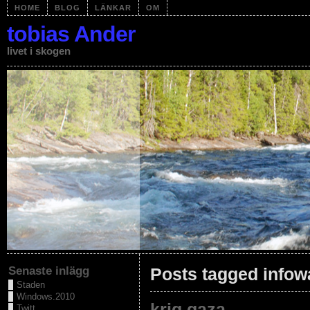
HOME
BLOG
LÄNKAR
OM
tobias Ander
livet i skogen
Senaste inlägg
Posts tagged infow
Staden
Windows.2010
krig.gaza
Twitt