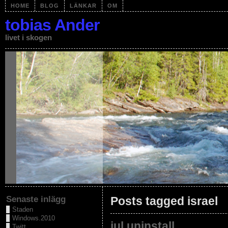
HOME
BLOG
LÄNKAR
OM
tobias Ander
livet i skogen
Senaste inlägg
Posts tagged israel
Staden
Windows.2010
jul.uninstall
Twitt