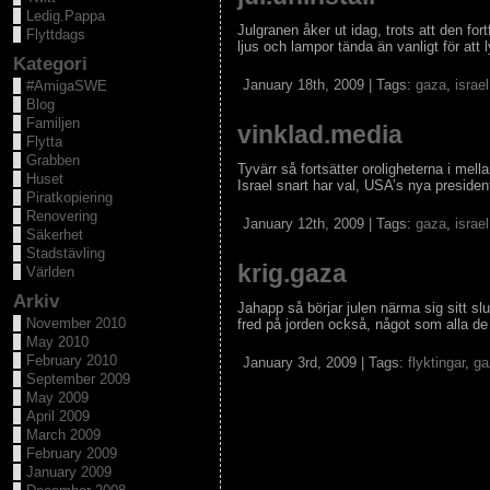
Ledig.Pappa
Julgranen åker ut idag, trots att den fo
Flyttdags
ljus och lampor tända än vanligt för att 
Kategori
January 18th, 2009 | Tags:
gaza
,
israel
#AmigaSWE
Blog
Familjen
vinklad.media
Flytta
Grabben
Tyvärr så fortsätter oroligheterna i mell
Huset
Israel snart har val, USA’s nya president 
Piratkopiering
Renovering
January 12th, 2009 | Tags:
gaza
,
israel
Säkerhet
Stadstävling
krig.gaza
Världen
Arkiv
Jahapp så börjar julen närma sig sitt sl
November 2010
fred på jorden också, något som alla de 
May 2010
February 2010
January 3rd, 2009 | Tags:
flyktingar
,
ga
September 2009
May 2009
April 2009
March 2009
February 2009
January 2009