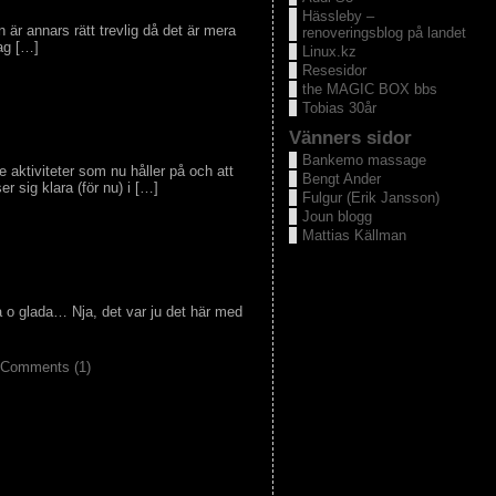
Hässleby –
 är annars rätt trevlig då det är mera
renoveringsblog på landet
tag […]
Linux.kz
Resesidor
the MAGIC BOX bbs
Tobias 30år
Vänners sidor
Bankemo massage
e aktiviteter som nu håller på och att
Bengt Ander
er sig klara (för nu) i […]
Fulgur (Erik Jansson)
Joun blogg
Mattias Källman
da o glada… Nja, det var ju det här med
Comments (1)