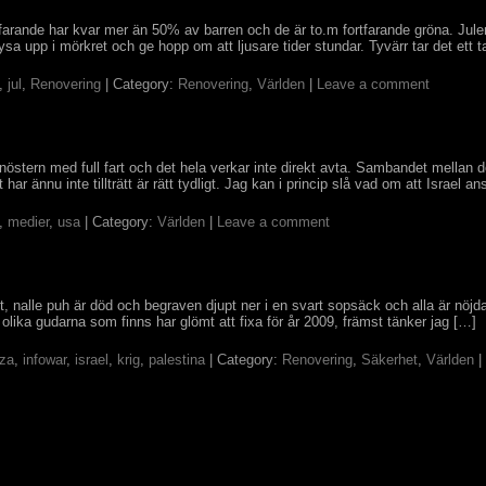
rtfarande har kvar mer än 50% av barren och de är to.m fortfarande gröna. Julen
lysa upp i mörkret och ge hopp om att ljusare tider stundar. Tyvärr tar det ett 
,
jul
,
Renovering
| Category:
Renovering
,
Världen
|
Leave a comment
anöstern med full fart och det hela verkar inte direkt avta. Sambandet mellan d
har ännu inte tillträtt är rätt tydligt. Jag kan i princip slå vad om att Israel ans
,
medier
,
usa
| Category:
Världen
|
Leave a comment
ut, nalle puh är död och begraven djupt ner i en svart sopsäck och alla är nöj
olika gudarna som finns har glömt att fixa för år 2009, främst tänker jag […]
za
,
infowar
,
israel
,
krig
,
palestina
| Category:
Renovering
,
Säkerhet
,
Världen
|